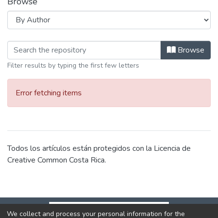
Browse
Browsing Investigaciones en la CCSS
Browse
Filter results by typing the first few letters
Error fetching items
Todos los artículos están protegidos con la Licencia de
Creative Common Costa Rica.
We collect and process your personal information for the