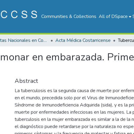
Communities & Collections
All of DSpace
Revistas Nacionales en Costa Rica
Acta Médica Costarricense
lmonar en embarazada. Primer
Abstract
La tuberculosis es la segunda causa de muerte por enfer
en el mundo, precedida solo por el Virus de Inmunodefici
Síndrome de Inmunodeficiencia Adquirida (sida), y es la p
muerte por enfermedades infecciosas en las mujeres. La 
tuberculosis en la mujer embarazada es similar a la de la
el diagnóstico puede retardarse por la naturaleza no espec
primeros síntomas y la frecuencia de malestar y fatiga en