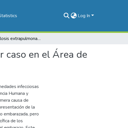
Statistics
Log In
Tuberculosis extrapulmonar en embarazada. Primer caso en el Área de Salud de Pavas
 caso en el Área de
medades infecciosas
encia Humana y
rimera causa de
presentación de la
 no embarazada, pero
ífica de los
 el embarazo. Este