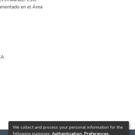
cumentado en el Área
CA
We collect and process your personal information for the
following purposes:
Authentication, Preferences,