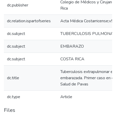
Colegio de Médicos y Cirujano
dc.publisher
Rica
dc.relation.ispartofseries
Acta Médica Costarricense;v
dc.subject
TUBERCULOSIS PULMONA
dc.subject
EMBARAZO
dc.subject
COSTA RICA
Tuberculosis extrapulmonar en
dc.title
embarazada. Primer caso en el
Salud de Pavas
dc.type
Article
Files