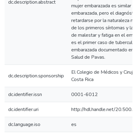
dc.description.abstract
mujer embarazada es similar a l
embarazada, pero el diagnósti
retardarse por la naturaleza no
de los primeros síntomas y la f
de malestar y fatiga en el emb
es el primer caso de tuberculos
embarazada documentado en e
Salud de Pavas.
El Colegio de Médicos y Ciruja
dc.description.sponsorship
Costa Rica
dc.identifier.issn
0001-6012
dc.identifier.uri
http://hdl.handle.net/20.500
dc.language.iso
es