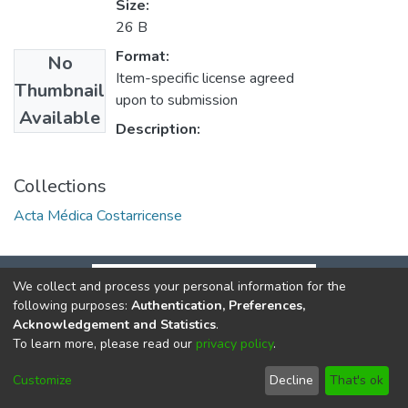
Size:
26 B
Format:
No
Item-specific license agreed
Thumbnail
upon to submission
Available
Description:
Collections
Acta Médica Costarricense
We collect and process your personal information for the
following purposes:
Authentication, Preferences,
Acknowledgement and Statistics
.
To learn more, please read our
privacy policy
.
DSpace software
copyright © 2002-2026
LYRASIS
Cookie
Privacy
End User
Send
Customize
Decline
That's ok
settings
policy
Agreement
Feedback