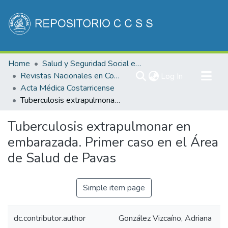
Communities & Collections
Home
Salud y Seguridad Social en Costa Rica
All of DSpace
Revistas Nacionales en Costa Rica
(current)
Log In
Acta Médica Costarricense
Statistics
Tuberculosis extrapulmonar en embarazada. Primer caso en el Área de Salud de Pavas
Tuberculosis extrapulmonar en
embarazada. Primer caso en el Área
de Salud de Pavas
Simple item page
dc.contributor.author
González Vizcaíno, Adriana