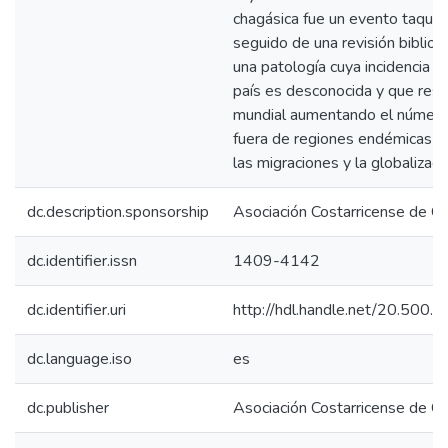
chagásica fue un evento taquiar
seguido de una revisión bibliog
una patología cuya incidencia e
país es desconocida y que resu
mundial aumentando el número
fuera de regiones endémicas p
las migraciones y la globalizaci
dc.description.sponsorship
Asociación Costarricense de Ca
dc.identifier.issn
1409-4142
dc.identifier.uri
http://hdl.handle.net/20.500
dc.language.iso
es
dc.publisher
Asociación Costarricense de Ca