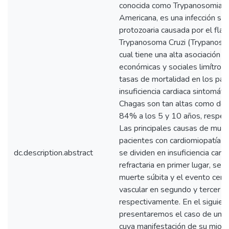
conocida como Trypanosomiasi
Americana, es una infección si
protozoaria causada por el fla
Trypanosoma Cruzi (Trypanosoma
cual tiene una alta asociación a
económicas y sociales limítrofe
tasas de mortalidad en los pac
insuficiencia cardiaca sintomáti
Chagas son tan altas como de
84% a los 5 y 10 años, respec
Las principales causas de muer
pacientes con cardiomiopatía 
dc.description.abstract
se dividen en insuficiencia card
refractaria en primer lugar, seg
muerte súbita y el evento cere
vascular en segundo y tercer lu
respectivamente. En el siguient
presentaremos el caso de una 
cuya manifestación de su mioca