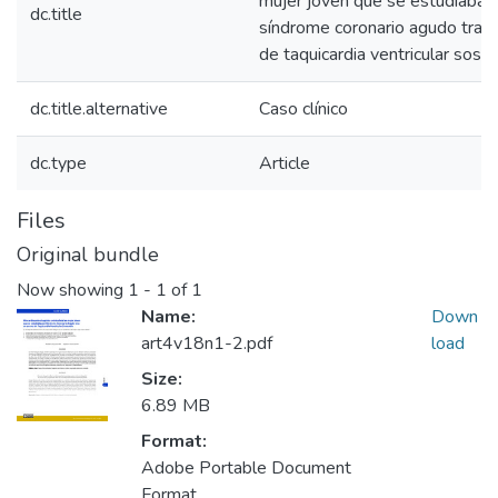
mujer jóven que se estudiaba 
dc.title
síndrome coronario agudo tras
de taquicardia ventricular sost
dc.title.alternative
Caso clínico
dc.type
Article
Files
Original bundle
Now showing
1 - 1 of 1
Name:
Down
art4v18n1-2.pdf
load
Size:
6.89 MB
Format:
Adobe Portable Document
Format