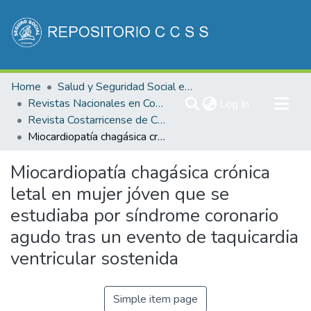
Communities & Collections
Home
Salud y Seguridad Social en Costa Rica
All of DSpace
Revistas Nacionales en Costa Rica
(current)
Log In
Revista Costarricense de Cardiología
Statistics
Miocardiopatía chagásica crónica letal en mujer jóven que se estudiaba por síndrome coronario agudo tras un evento de taquicardia ventricular sostenida
Miocardiopatía chagásica crónica
letal en mujer jóven que se
estudiaba por síndrome coronario
agudo tras un evento de taquicardia
ventricular sostenida
Simple item page