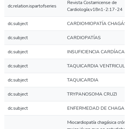
Revista Costarricense de
dc.relation.ispartofseries
Cardiología;v18n1-2:17-24
dc.subject
CARDIOMIOPATÍA CHAGÁSI
dc.subject
CARDIOPATÍAS
dc.subject
INSUFICIENCIA CARDÍACA
dc.subject
TAQUICARDIA VENTRICULA
dc.subject
TAQUICARDIA
dc.subject
TRYPANOSOMA CRUZI
dc.subject
ENFERMEDAD DE CHAGAS
Miocardiopatía chagásica crónic