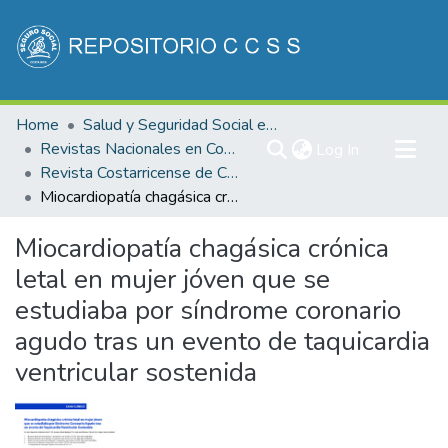
Communities & Collections
Home
Salud y Seguridad Social en Costa Rica
All of DSpace
Revistas Nacionales en Costa Rica
(current)
Log In
Revista Costarricense de Cardiología
Statistics
Miocardiopatía chagásica crónica letal en mujer jóven que se estudiaba por síndrome coronario agudo tras un evento de taquicardia ventricular sostenida
Miocardiopatía chagásica crónica
letal en mujer jóven que se
estudiaba por síndrome coronario
agudo tras un evento de taquicardia
ventricular sostenida