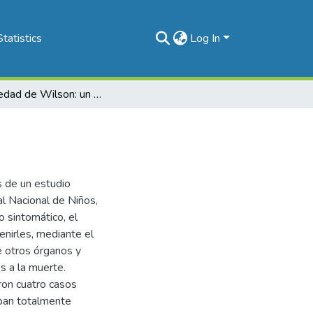
Statistics
Log In
Enfermedad de Wilson: un estudio familiar
s de un estudio
l Nacional de Niños,
o sintomático, el
enirles, mediante el
 otros órganos y
s a la muerte.
ron cuatro casos
aban totalmente