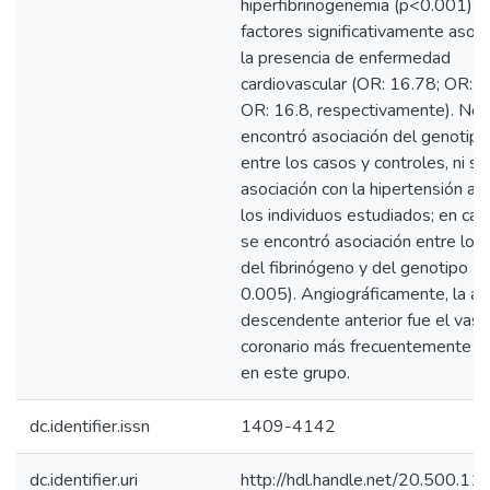
hiperfibrinogenemia (p<0.001) f
factores significativamente asoc
la presencia de enfermedad
cardiovascular (OR: 16.78; OR: 5
OR: 16.8, respectivamente). No 
encontró asociación del genotip
entre los casos y controles, ni su
asociación con la hipertensión art
los individuos estudiados; en cam
se encontró asociación entre los 
del fibrinógeno y del genotipo II 
0.005). Angiográficamente, la art
descendente anterior fue el vaso
coronario más frecuentemente a
en este grupo.
dc.identifier.issn
1409-4142
dc.identifier.uri
http://hdl.handle.net/20.500.1