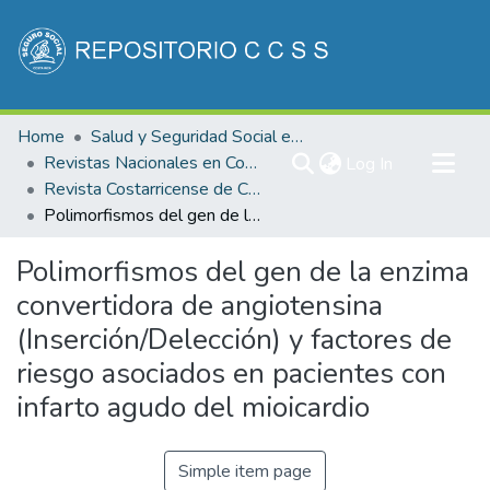
Communities & Collections
Home
Salud y Seguridad Social en Costa Rica
All of DSpace
Revistas Nacionales en Costa Rica
(current)
Log In
Revista Costarricense de Cardiología
Statistics
Polimorfismos del gen de la enzima convertidora de angiotensina (Inserción/Delección) y factores de riesgo asociados en pacientes con infarto agudo del mioicardio
Polimorfismos del gen de la enzima
convertidora de angiotensina
(Inserción/Delección) y factores de
riesgo asociados en pacientes con
infarto agudo del mioicardio
Simple item page