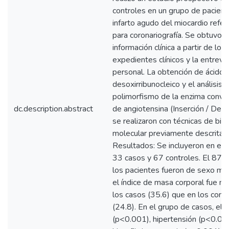
controles en un grupo de pacien
infarto agudo del miocardio refer
para coronariografía. Se obtuvo
información clínica a partir de los
expedientes clínicos y la entrevi
personal. La obtención de ácido
desoxirribunocleico y el análisis d
polimorfismo de la enzima conve
dc.description.abstract
de angiotensina (Inserción / Delec
se realizaron con técnicas de bio
molecular previamente descritas.
Resultados: Se incluyeron en el 
33 casos y 67 controles. El 87.
los pacientes fueron de sexo mas
el índice de masa corporal fue m
los casos (35.6) que en los cont
(24.8). En el grupo de casos, el
(p<0.001), hipertensión (p<0.00