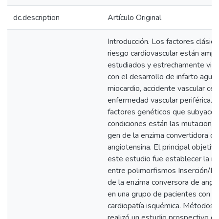
dc.description
Artículo Original
Introducción. Los factores clásic
riesgo cardiovascular están amp
estudiados y estrechamente vin
con el desarrollo de infarto agud
miocardio, accidente vascular cer
enfermedad vascular periférica. E
factores genéticos que subyacen
condiciones están las mutaciones
gen de la enzima convertidora de
angiotensina. El principal objetiv
este estudio fue establecer la re
entre polimorfismos Inserción/D
de la enzima conversora de angi
en una grupo de pacientes con
cardiopatía isquémica. Métodos:
realizó un estudio prospectivo d