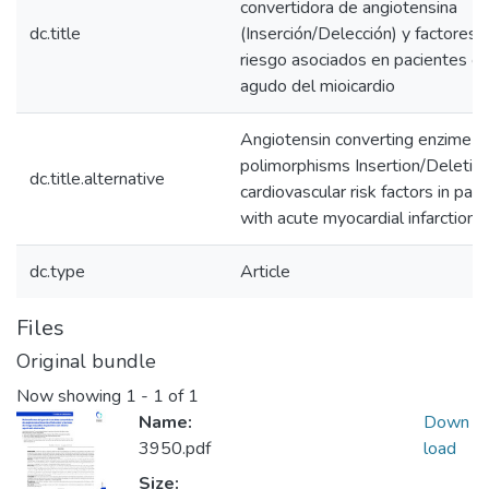
convertidora de angiotensina
dc.title
(Inserción/Delección) y factores 
riesgo asociados en pacientes co
agudo del mioicardio
Angiotensin converting enzime 
polimorphisms Insertion/Deletio
dc.title.alternative
cardiovascular risk factors in pati
with acute myocardial infarction
dc.type
Article
Files
Original bundle
Now showing
1 - 1 of 1
Name:
Down
3950.pdf
load
Size: