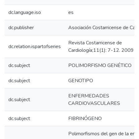
dc.language.iso
es
dc.publisher
Asociación Costarricense de Card
Revista Costarricense de
dc.relation.ispartofseries
Cardiología;11(1): 7-12. 2009
dc.subject
POLIMORFISMO GENÉTICO
dc.subject
GENOTIPO
ENFERMEDADES
dc.subject
CARDIOVASCULARES
dc.subject
FIBRINÓGENO
Polimorfismos del gen de la enz