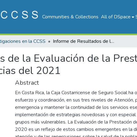
Communities & Collections
All of DSpace
tigaciones en la CCSS
Informe de Resultados de la Evaluación de la Prestación de Servicios de Salud 2020 y Tendencias del 2021
 de la Evaluación de la Prest
ias del 2021
Abstract
En Costa Rica, la Caja Costarricense de Seguro Social ha 
esfuerzo y coordinación, en sus tres niveles de Atención, p
emergencia y mantener la continuidad de los servicios ese
implementación de estrategias novedosas y con especial 
grupos más vulnerables. La Evaluación de la Prestación d
2020 es un reflejo de estos cambios emergentes en la d
atención y de las repercusiones sobre la salud de la pobl