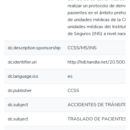
realizar un protocolo de deriva
pacientes en el ámbito prehospi
de unidades médicas de la CCSS
unidades médicas del Instituto
de Seguros (INS) a nivel nacion
dc.description.sponsorship
CCSS/MS/INS
dc.identifier.uri
http://hdl.handle.net/20.500
dc.language.iso
es
dc.publisher
CCSS
dc.subject
ACCIDENTES DE TRÁNSITO
dc.subject
TRASLADO DE PACIENTES