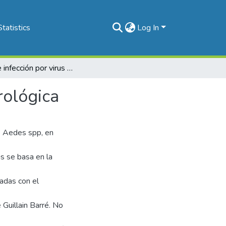
Statistics
Log In
Caso de infección por virus Zika con alteración neurológica
rológica
os Aedes spp, en
s se basa en la
adas con el
 Guillain Barré. No