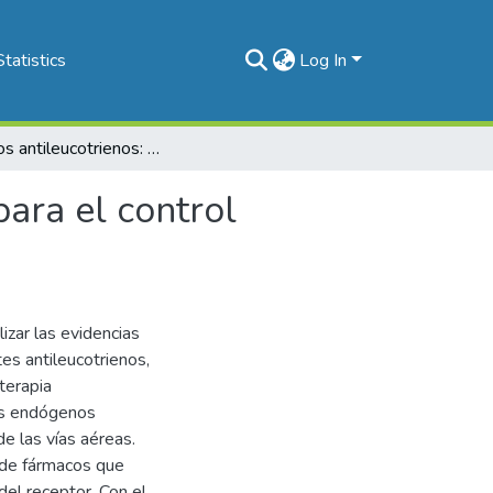
Statistics
Log In
Fármacos antileucotrienos: una nueva expectativa para el control farmacológico de la inflamación en asma
ara el control
lizar las evidencias
tes antileucotrienos,
terapia
res endógenos
e las vías aéreas.
 de fármacos que
del receptor. Con el