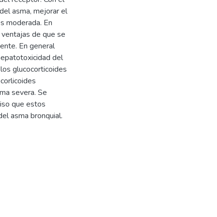
del asma, mejorar el
 es moderada. En
s ventajas de que se
mente. En general
hepatotoxicidad del
 los glucocorticoides
corlicoides
sma severa. Se
ciso que estos
del asma bronquial.