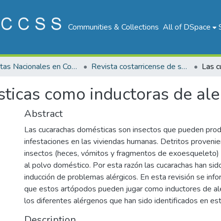
Communities & Collections
All of DSpace
Revistas Nacionales en Costa Rica
Revista costarricense de salud Pública
ticas como inductoras de ale
Abstract
Las cucarachas domésticas son insectos que pueden prod
infestaciones en las viviendas humanas. Detritos proveni
insectos (heces, vómitos y fragmentos de exoesqueleto)
al polvo doméstico. Por esta razón las cucarachas han sid
inducción de problemas alérgicos. En esta revisión se inf
que estos artópodos pueden jugar como inductores de ale
los diferentes alérgenos que han sido identificados en es
Description