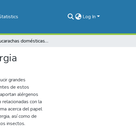
Statistics
Log In
Las cucarachas domésticas como inductoras de alergia
rgia
ucir grandes
entes de estos
 aportan alérgenos
o relacionadas con la
orma acerca del papel
rgia, así como de
tos insectos.