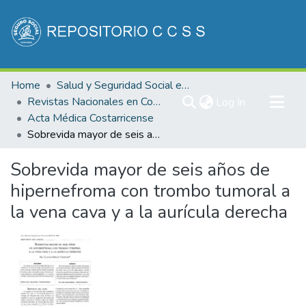
Communities & Collections
Home
Salud y Seguridad Social en Costa Rica
All of DSpace
Revistas Nacionales en Costa Rica
(current)
Log In
Acta Médica Costarricense
Statistics
Sobrevida mayor de seis años de hipernefroma con trombo tumoral a la vena cava y a la aurícula derecha
Sobrevida mayor de seis años de
hipernefroma con trombo tumoral a
la vena cava y a la aurícula derecha