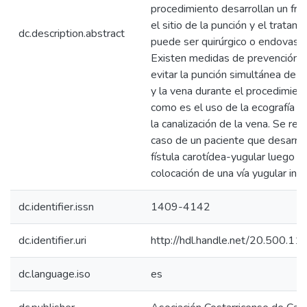
procedimiento desarrollan un fré
el sitio de la punción y el tratami
dc.description.abstract
puede ser quirúrgico o endovascu
Existen medidas de prevención p
evitar la punción simultánea de la
y la vena durante el procedimient
como es el uso de la ecografía pa
la canalización de la vena. Se rep
caso de un paciente que desarrol
fístula carotídea-yugular luego de
colocación de una vía yugular inte
dc.identifier.issn
1409-4142
dc.identifier.uri
http://hdl.handle.net/20.500.1
dc.language.iso
es