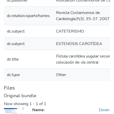
dc.publisher
Asociación Costarricense de Card
Revista Costarricense de
dc.relation.ispartofseries
Cardiología;9(3): 35-37. 2007
dc.subject
CATETERISMO
dc.subject
ESTENOSIS CAROTÍDEA
Fístula carotídea yugular secunda
dc.title
colocación de vía central
dc.type
Other
Files
Original bundle
Now showing
1 - 1 of 1
Name:
Down