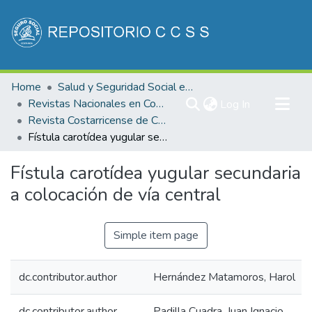
Communities & Collections
Home
Salud y Seguridad Social en Costa Rica
All of DSpace
Revistas Nacionales en Costa Rica
(current)
Log In
Revista Costarricense de Cardiología
Statistics
Fístula carotídea yugular secundaria a colocación de vía central
Fístula carotídea yugular secundaria
a colocación de vía central
Simple item page
dc.contributor.author
Hernández Matamoros, Harol
dc.contributor.author
Padilla Cuadra, Juan Ignacio