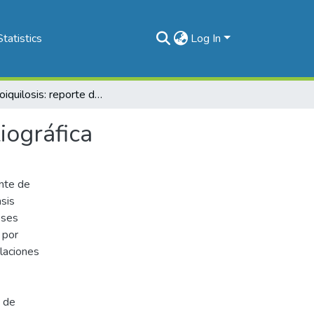
Statistics
Log In
Osteopoiquilosis: reporte de un caso y revisión bibliográfica
iográfica
nte de
asis
eses
 por
laciones
s de