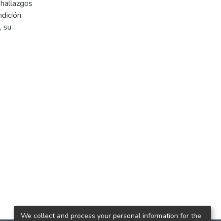
 hallazgos
ndición
, su
We collect and process your personal information for the