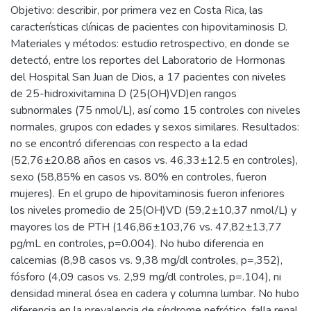
Objetivo: describir, por primera vez en Costa Rica, las
características clínicas de pacientes con hipovitaminosis D.
Materiales y métodos: estudio retrospectivo, en donde se
detectó, entre los reportes del Laboratorio de Hormonas
del Hospital San Juan de Dios, a 17 pacientes con niveles
de 25-hidroxivitamina D (25(OH)VD)en rangos
subnormales (75 nmol/L), así como 15 controles con niveles
normales, grupos con edades y sexos similares. Resultados:
no se encontró diferencias con respecto a la edad
(52,76±20.88 años en casos vs. 46,33±12.5 en controles),
sexo (58,85% en casos vs. 80% en controles, fueron
mujeres). En el grupo de hipovitaminosis fueron inferiores
los niveles promedio de 25(OH)VD (59,2±10,37 nmol/L) y
mayores los de PTH (146,86±103,76 vs. 47,82±13,77
pg/mL en controles, p=0.004). No hubo diferencia en
calcemias (8,98 casos vs. 9,38 mg/dl controles, p=,352),
fósforo (4,09 casos vs. 2,99 mg/dl controles, p=.104), ni
densidad mineral ósea en cadera y columna lumbar. No hubo
diferencia en la prevalencia de síndrome nefrótico, falla renal