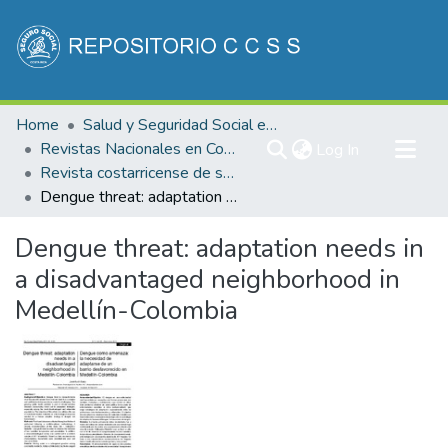
Communities & Collections
Home
Salud y Seguridad Social en Costa Rica
All of DSpace
Revistas Nacionales en Costa Rica
(current)
Log In
Revista costarricense de salud Pública
Statistics
Dengue threat: adaptation needs in a disadvantaged neighborhood in Medellín-Colombia
Dengue threat: adaptation needs in
a disadvantaged neighborhood in
Medellín-Colombia