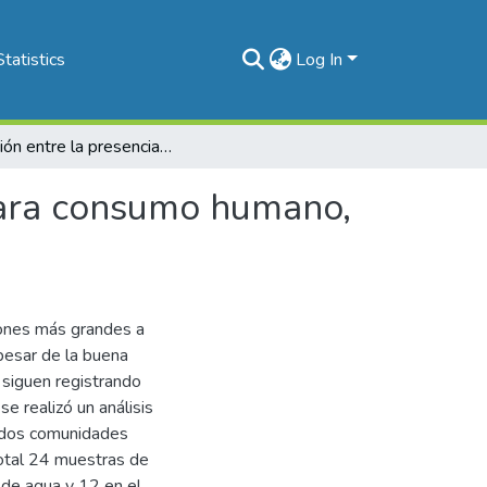
Statistics
Log In
Relación entre la presencia de colifagos en agua para consumo humano, las lluvias y las diarreas agudas en Costa Rica
 para consumo humano,
iones más grandes a
 pesar de la buena
 siguen registrando
e realizó un análisis
n dos comunidades
total 24 muestras de
 de agua y 12 en el