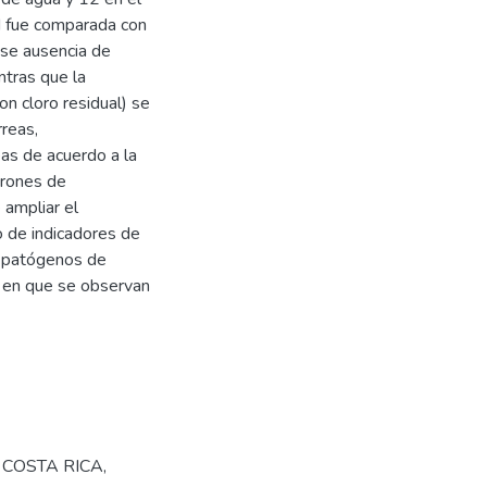
d fue comparada con
ose ausencia de
ntras que la
on cloro residual) se
reas,
as de acuerdo a la
trones de
 ampliar el
o de indicadores de
s patógenos de
o en que se observan
,
COSTA RICA
,