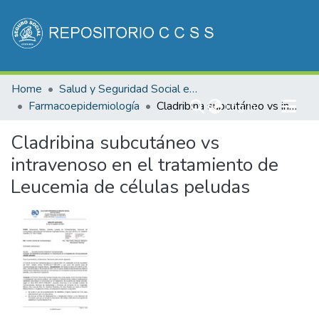
Communities & Collections
Home
Salud y Seguridad Social en Costa Rica
All of DSpace
Farmacoepidemiología
(current)
Cladribina subcutáneo vs intravenoso en el tratamiento de Leucemia de células peludas
Log In
Statistics
Cladribina subcutáneo vs
intravenoso en el tratamiento de
Leucemia de células peludas