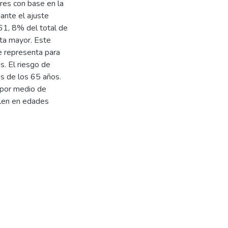
res con base en la
ante el ajuste
 61, 8% del total de
lta mayor. Este
e representa para
s. El riesgo de
s de los 65 años.
e por medio de
len en edades