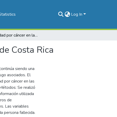
Statistics
Log In
Mortalidad por cáncer en la persona adulta mayor de Costa Rica
de Costa Rica
 continúa siendo una
esgo asociados. El
ad por cáncer en las
Métodos: Se realizó
nformación utilizada
tros de
s. Las variables
a persona fallecida.