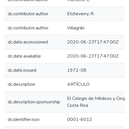
dc.contributor.author
Etcheverry, R.
dc.contributor.author
Villagrán
dc.date.accessioned
2020-06-23T17:47:00Z
dc.date.available
2020-06-23T17:47:00Z
dc.date.issued
1972-08
dc.description
ARTÍCULO
El Colegio de Médicos y Ciruja
dc.description.sponsorship
Costa Rica
dc.identifier.issn
0001-6012