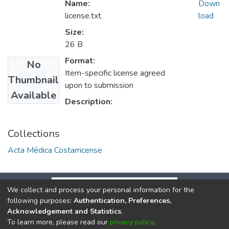
Name:
Down
license.txt
load
Size:
26 B
Format:
No
Item-specific license agreed
Thumbnail
upon to submission
Available
Description:
Collections
Acta Médica Costarricense
We collect and process your personal information for the
following purposes:
Authentication, Preferences,
Acknowledgement and Statistics
.
To learn more, please read our
privacy policy
.
DSpace software
copyright © 2002-2026
LYRASIS