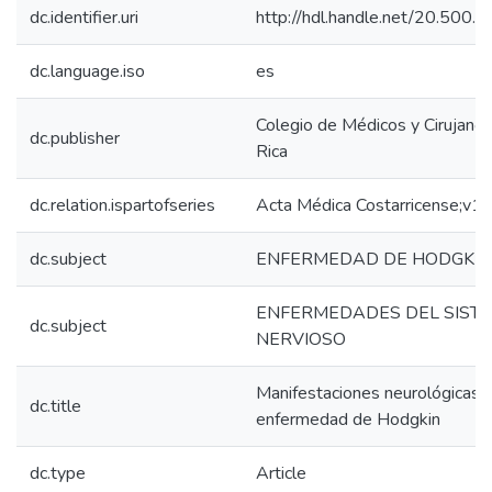
dc.identifier.uri
http://hdl.handle.net/20.500
dc.language.iso
es
Colegio de Médicos y Cirujano
dc.publisher
Rica
dc.relation.ispartofseries
Acta Médica Costarricense;v
dc.subject
ENFERMEDAD DE HODGKIN
ENFERMEDADES DEL SIST
dc.subject
NERVIOSO
Manifestaciones neurológicas d
dc.title
enfermedad de Hodgkin
dc.type
Article