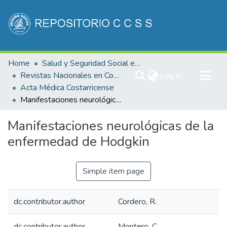
Communities & Collections
Home
Salud y Seguridad Social en Costa Rica
All of DSpace
Revistas Nacionales en Costa Rica
(current)
Log In
Acta Médica Costarricense
Statistics
Manifestaciones neurológicas de la enfermedad de Hodgkin
Manifestaciones neurológicas de la
enfermedad de Hodgkin
Simple item page
dc.contributor.author
Cordero, R.
dc.contributor.author
Montero, C.