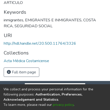
ARTICULO
Keywords
inmigrantes
,
EMIGRANTES E INMIGRANTES
,
COSTA
RICA
,
SEGURIDAD SOCIAL
URI
http://hdl.handle.net/20.500.11764/3326
Collections
Acta Médica Costarricense
Full item page
We collect and process your personal information for the
following purposes:
Authentication, Preferences,
Acknowledgement and Statistics
.
To learn more, please read our
privacy policy
.
DSpace software
copyright © 2002-2026
LYRASIS