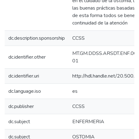
en el cuidado de la ostomía, la
las buenas prácticas basadas e
de esta forma todos se benefic
continuidad de la atención
dc.description.sponsorship
CCSS
MT.GM.DDSS.ARSDT.ENF.001 
dc.identifier.other
01
dc.identifier.uri
http://hdl.handle.net/20.500
dc.language.iso
es
dc.publisher
CCSS
dc.subject
ENFERMERIA
dc.subject
OSTOMIA