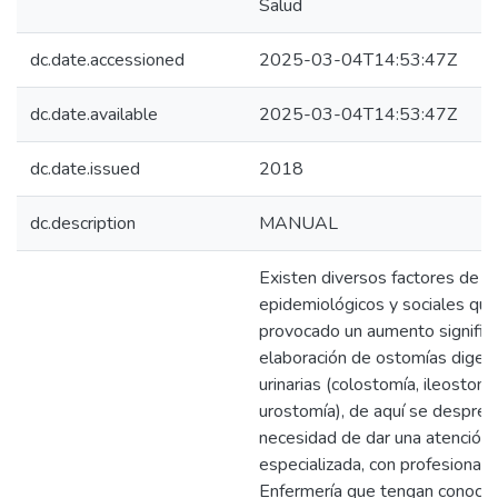
Salud
dc.date.accessioned
2025-03-04T14:53:47Z
dc.date.available
2025-03-04T14:53:47Z
dc.date.issued
2018
dc.description
MANUAL
Existen diversos factores de í
epidemiológicos y sociales que
provocado un aumento significa
elaboración de ostomías digest
urinarias (colostomía, ileostomí
urostomía), de aquí se despren
necesidad de dar una atención i
especializada, con profesional
Enfermería que tengan conoci