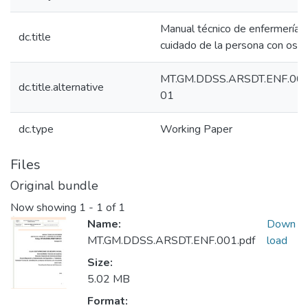
Manual técnico de enfermería g
dc.title
cuidado de la persona con ost
MT.GM.DDSS.ARSDT.ENF.001 
dc.title.alternative
01
dc.type
Working Paper
Files
Original bundle
Now showing
1 - 1 of 1
Name:
Down
MT.GM.DDSS.ARSDT.ENF.001.pdf
load
Size:
5.02 MB
Format: