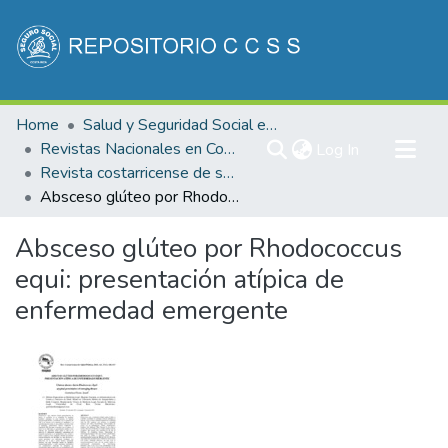
Communities & Collections
Home
Salud y Seguridad Social en Costa Rica
All of DSpace
Revistas Nacionales en Costa Rica
(current)
Log In
Revista costarricense de salud Pública
Statistics
Absceso glúteo por Rhodococcus equi: presentación atípica de enfermedad emergente
Absceso glúteo por Rhodococcus
equi: presentación atípica de
enfermedad emergente