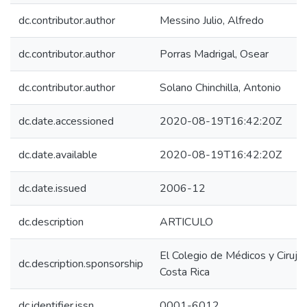
dc.contributor.author
Messino Julio, Alfredo
dc.contributor.author
Porras Madrigal, Osear
dc.contributor.author
Solano Chinchilla, Antonio
dc.date.accessioned
2020-08-19T16:42:20Z
dc.date.available
2020-08-19T16:42:20Z
dc.date.issued
2006-12
dc.description
ARTICULO
El Colegio de Médicos y Ciruja
dc.description.sponsorship
Costa Rica
dc.identifier.issn
0001-6012