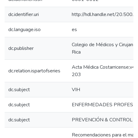
dc.identifier.uri
http://hdl.handle.net/20.500
dc.language.iso
es
Colegio de Médicos y Cirujano
dc.publisher
Rica
Acta Médica Costarricense;v4
dc.relation.ispartofseries
203
dc.subject
VIH
dc.subject
ENFERMEDADES PROFESI
dc.subject
PREVENCIÓN & CONTROL
Recomendaciones para el man