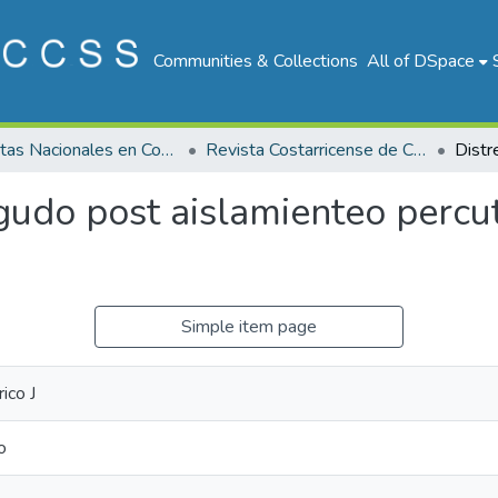
Communities & Collections
All of DSpace
Revistas Nacionales en Costa Rica
Revista Costarricense de Cardiología
agudo post aislamienteo perc
Simple item page
ico J
o