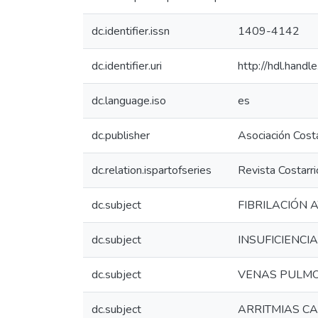
dc.identifier.issn
1409-4142
dc.identifier.uri
http://hdl.han
dc.language.iso
es
dc.publisher
Asociación Costa
dc.relation.ispartofseries
Revista Costarr
dc.subject
FIBRILACIÓN 
dc.subject
INSUFICIENCI
dc.subject
VENAS PULM
dc.subject
ARRITMIAS C