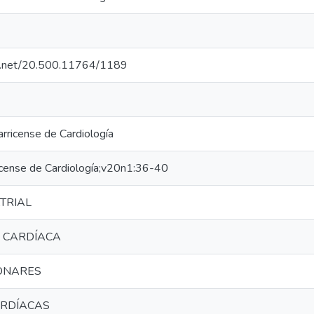
dle.net/20.500.11764/1189
rricense de Cardiología
icense de Cardiología;v20n1:36-40
ATRIAL
A CARDÍACA
ONARES
ARDÍACAS