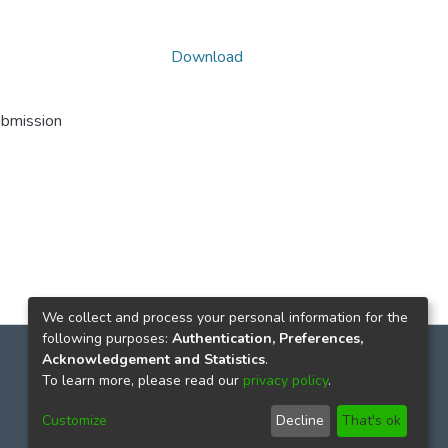
Download
ubmission
We collect and process your personal information for the
following purposes:
Authentication, Preferences,
Acknowledgement and Statistics
.
To learn more, please read our
privacy policy
.
Customize
Decline
That's ok