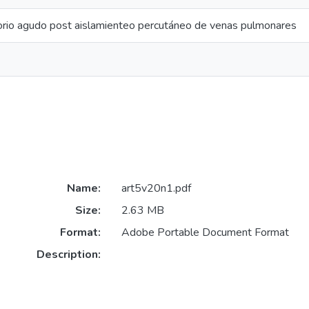
torio agudo post aislamienteo percutáneo de venas pulmonares
Name:
art5v20n1.pdf
Size:
2.63 MB
Format:
Adobe Portable Document Format
Description: