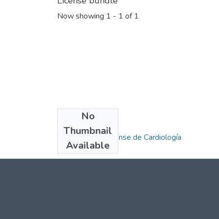
License bundle
Now showing
1 - 1 of 1
No
Collections
Thumbnail
Revista Costarricense de Cardiología
Available