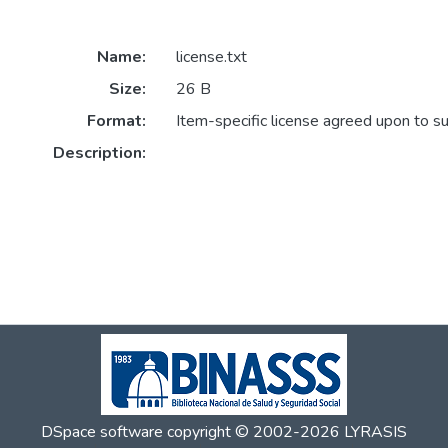
Name:
license.txt
Size:
26 B
Format:
Item-specific license agreed upon to s
Description:
DSpace software
copyright © 2002-2026
LYRASIS