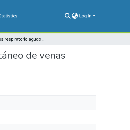
Statistics
Log In
Distres respiratorio agudo post aislamienteo percutáneo de venas pulmonares
utáneo de venas