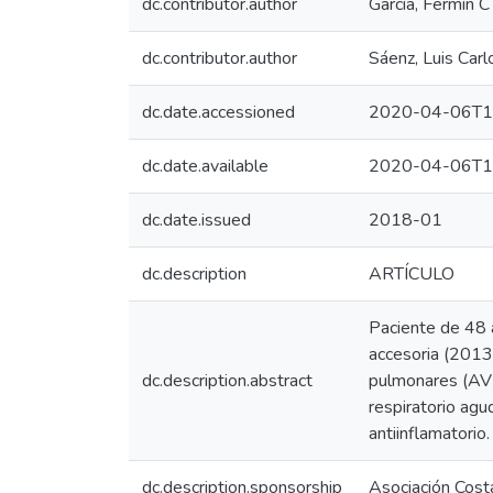
dc.contributor.author
García, Fermín C
dc.contributor.author
Sáenz, Luis Carl
dc.date.accessioned
2020-04-06T1
dc.date.available
2020-04-06T1
dc.date.issued
2018-01
dc.description
ARTÍCULO
Paciente de 48 añ
accesoria (2013
dc.description.abstract
pulmonares (AVP
respiratorio agu
antiinflamatorio
dc.description.sponsorship
Asociación Costa