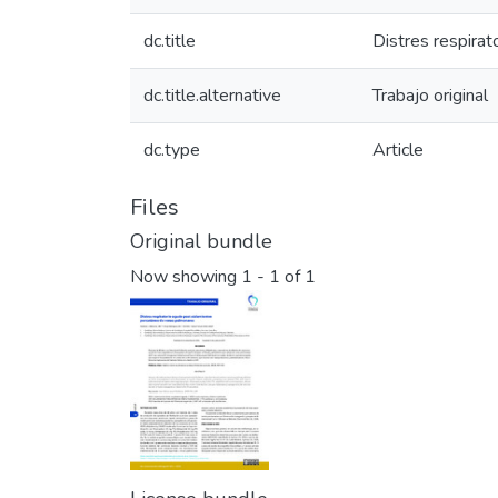
dc.title
Distres respira
dc.title.alternative
Trabajo original
dc.type
Article
Files
Original bundle
Now showing
1 - 1 of 1