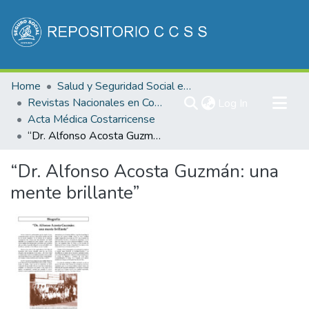
Communities & Collections
Home
Salud y Seguridad Social en Costa Rica
All of DSpace
Revistas Nacionales en Costa Rica
(current)
Log In
Acta Médica Costarricense
Statistics
“Dr. Alfonso Acosta Guzmán: una mente brillante”
“Dr. Alfonso Acosta Guzmán: una
mente brillante”