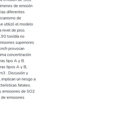
lúmenes de emisión
 las diferentes
mecanismo de
e utilizó el modelo
 nivel de piso.
190 ton/día no
misiones superiores
 km/h provocan
ima concentración
as tipo A y B.
as tipos A y B,
m3 . Discusión y
implican un riesgo a
erísticas fatales.
as emisiones de SO2
o de emisiones