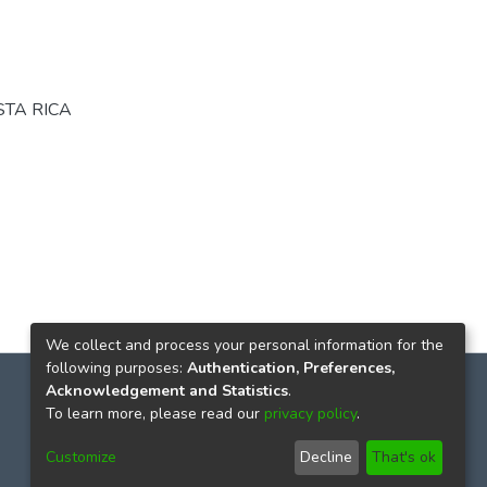
STA RICA
We collect and process your personal information for the
following purposes:
Authentication, Preferences,
Acknowledgement and Statistics
.
To learn more, please read our
privacy policy
.
Customize
Decline
That's ok