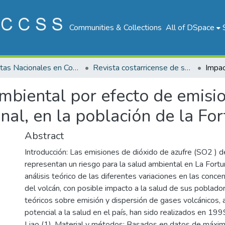
Communities & Collections
All of DSpace
Revistas Nacionales en Costa Rica
Revista costarricense de salud Pública
mbiental por efecto de emisi
nal, en la población de la Fo
Abstract
Introducción: Las emisiones de dióxido de azufre (SO2 ) d
representan un riesgo para la salud ambiental en La Fortun
análisis teórico de las diferentes variaciones en las conc
del volcán, con posible impacto a la salud de sus poblado
teóricos sobre emisión y dispersión de gases volcánicos,
potencial a la salud en el país, han sido realizados en 19
Liao (1). Material y métodos: Basados en datos de máxi