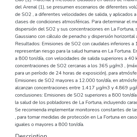
del Arenal (1), se presumen escenarios de diferentes vo
de SO2 , a diferentes velocidades de salida, y aplicados a
clases de condiciones atmosféricas. Para determinar el 
dispersión del SO2 y sus concentraciones en La Fortuna, s
Gaussiano con cálculo de penacho y dispersión horizontal a
Resultados: Emisiones de SO2 con caudales inferiores a 
representan riesgo para la salud humana en La Fortuna. E
a 800 ton/día, con velocidades de salida superiores a 40
concentraciones de SO2 cercanas a los 365 µg/m3 , (máx
para un período de 24 horas de exposición), para atmósfer
Emisiones de SO2 mayores a 12.000 ton/día, en atmósfer
alcanzan concentraciones entre 1.417 µg/m3 y 4.869 µg/
conclusiones: Emisiones de SO2 superiores a 800 ton/día, 
la salud de los pobladores de La Fortuna, incluyendo caract
Se recomienda implementar monitoreos constantes de l
, para tomar medidas de protección en La Fortuna en cas
iguales o mayores a 800 ton/día.
Description