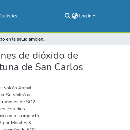
Statistics
Log In
Impacto en la salud ambiental por efecto de emisiones de dióxido de azufre del Volcán Arenal, en la población de la Fortuna de San Carlos
ones de dióxido de
rtuna de San Carlos
el volcán Arenal
a. Se realizó un
entraciones de SO2
res. Estudios
 así como su impacto
99 por Morales &
ma emisión de SO2