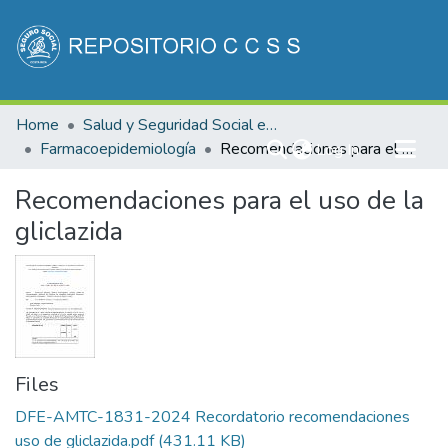
Communities & Collections
Home
Salud y Seguridad Social en Costa Rica
All of DSpace
Farmacoepidemiología
(current)
Recomendaciones para el uso de la gliclazida
Log In
Statistics
Recomendaciones para el uso de la
gliclazida
Files
DFE-AMTC-1831-2024 Recordatorio recomendaciones
uso de gliclazida.pdf
(431.11 KB)