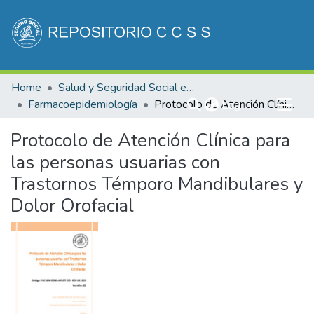
Communities & Collections
Home
Salud y Seguridad Social en Costa Rica
All of DSpace
Farmacoepidemiología
(current)
Protocolo de Atención Clínica para las personas usuarias con Trastornos Témporo Mandibulares y Dolor Orofacial
Log In
Statistics
Protocolo de Atención Clínica para
las personas usuarias con
Trastornos Témporo Mandibulares y
Dolor Orofacial