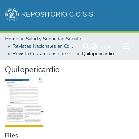
Communities & Collections
Home
Salud y Seguridad Social en Costa Rica
All of DSpace
Revistas Nacionales en Costa Rica
(current)
Log In
Revista Costarricense de Cardiología
Quilopericardio
Statistics
Quilopericardio
Files