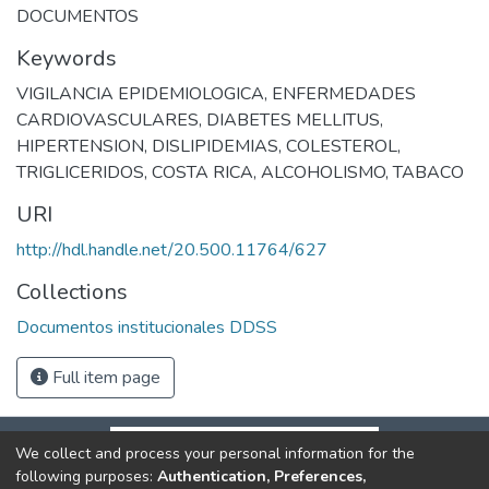
DOCUMENTOS
Keywords
VIGILANCIA EPIDEMIOLOGICA
,
ENFERMEDADES
CARDIOVASCULARES
,
DIABETES MELLITUS
,
HIPERTENSION
,
DISLIPIDEMIAS
,
COLESTEROL
,
TRIGLICERIDOS
,
COSTA RICA
,
ALCOHOLISMO
,
TABACO
URI
http://hdl.handle.net/20.500.11764/627
Collections
Documentos institucionales DDSS
Full item page
We collect and process your personal information for the
following purposes:
Authentication, Preferences,