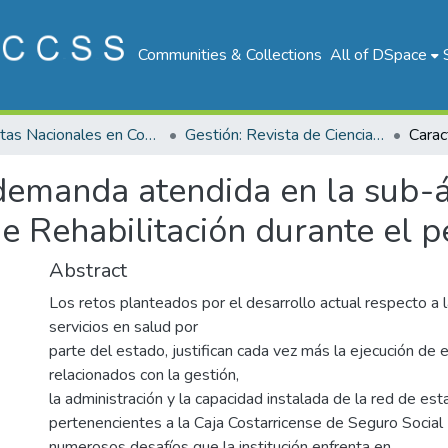
Communities & Collections
All of DSpace
Revistas Nacionales en Costa Rica
Gestión: Revista de Ciencias Administrativas y Financieras de la Seguridad Social
 demanda atendida en la sub-ár
de Rehabilitación durante el
Abstract
Los retos planteados por el desarrollo actual respecto a 
servicios en salud por
parte del estado, justifican cada vez más la ejecución de 
relacionados con la gestión,
la administración y la capacidad instalada de la red de es
pertenencientes a la Caja Costarricense de Seguro Social
numerosos desafíos que la institución enfrenta en