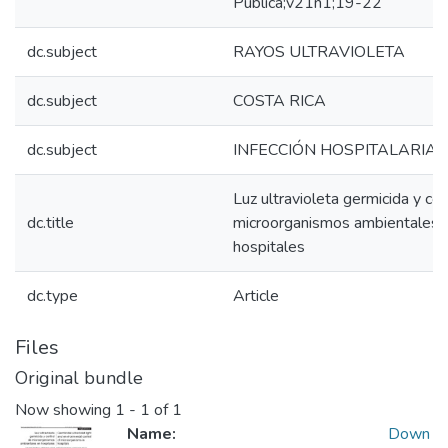
Pública;v21n1;19-22
dc.subject
RAYOS ULTRAVIOLETA
dc.subject
COSTA RICA
dc.subject
INFECCIÓN HOSPITALARIA
Luz ultravioleta germicida y con
dc.title
microorganismos ambientales 
hospitales
dc.type
Article
Files
Original bundle
Now showing
1 - 1 of 1
Name:
Down