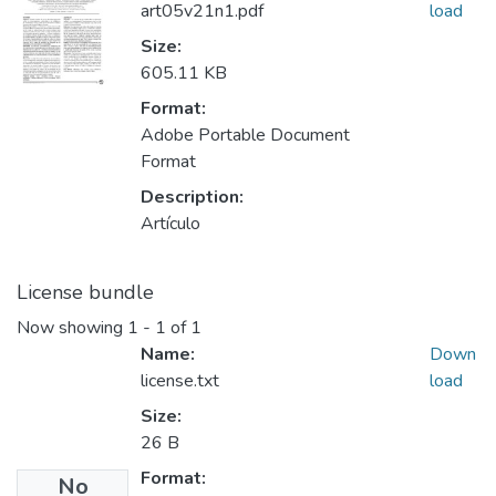
art05v21n1.pdf
load
Size:
605.11 KB
Format:
Adobe Portable Document
Format
Description:
Artículo
License bundle
Now showing
1 - 1 of 1
Name:
Down
license.txt
load
Size:
26 B
Format:
No