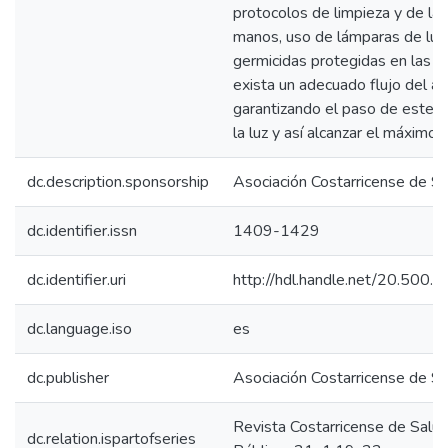
protocolos de limpieza y de la
manos, uso de lámparas de luz 
germicidas protegidas en las 
exista un adecuado flujo del ai
garantizando el paso de este a
la luz y así alcanzar el máximo 
dc.description.sponsorship
Asociación Costarricense de Sa
dc.identifier.issn
1409-1429
dc.identifier.uri
http://hdl.handle.net/20.500
dc.language.iso
es
dc.publisher
Asociación Costarricense de Sa
Revista Costarricense de Salu
dc.relation.ispartofseries