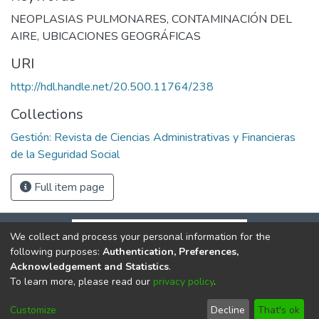
NEOPLASIAS PULMONARES
,
CONTAMINACIÓN DEL
AIRE
,
UBICACIONES GEOGRÁFICAS
URI
http://hdl.handle.net/20.500.11764/238
Collections
Gestión: Revista de Ciencias Administrativas y Financieras
de la Seguridad Social
Full item page
We collect and process your personal information for the
following purposes:
Authentication, Preferences,
Acknowledgement and Statistics
.
To learn more, please read our
privacy policy
.
DSpace software
copyright © 2002-2026
LYRASIS
Cookie
Privacy
End User
Send
Customize
Decline
That's ok