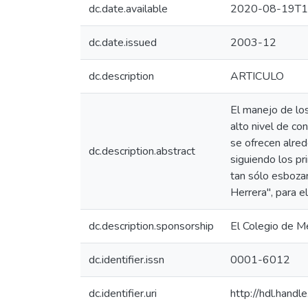
dc.date.available
2020-08-19T1
dc.date.issued
2003-12
dc.description
ARTICULO
El manejo de los
alto nivel de co
se ofrecen alred
dc.description.abstract
siguiendo los pr
tan sólo esboza
Herrera", para e
dc.description.sponsorship
El Colegio de M
dc.identifier.issn
0001-6012
dc.identifier.uri
http://hdl.han