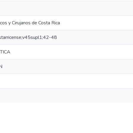
cos y Cirujanos de Costa Rica
starricense;v45supl1;42-48
STICA
N