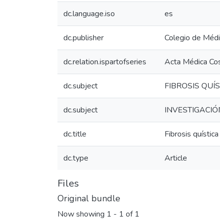
dc.language.iso
es
dc.publisher
Colegio de Médi
dc.relation.ispartofseries
Acta Médica Co
dc.subject
FIBROSIS QUÍ
dc.subject
INVESTIGACIÓ
dc.title
Fibrosis quística
dc.type
Article
Files
Original bundle
Now showing
1 - 1 of 1