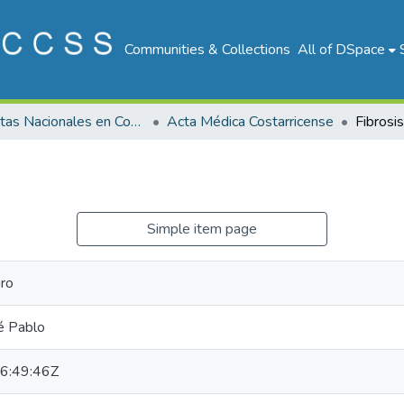
Communities & Collections
All of DSpace
Revistas Nacionales en Costa Rica
Acta Médica Costarricense
Fibrosis
Simple item page
uro
sé Pablo
6:49:46Z