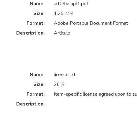
Name:
art09vsupl1.pdf
Size:
1.29 MB
Format:
Adobe Portable Document Format
Description:
Artículo
Name:
license.txt
Size:
26 B
Format:
Item-specific license agreed upon to s
Description: