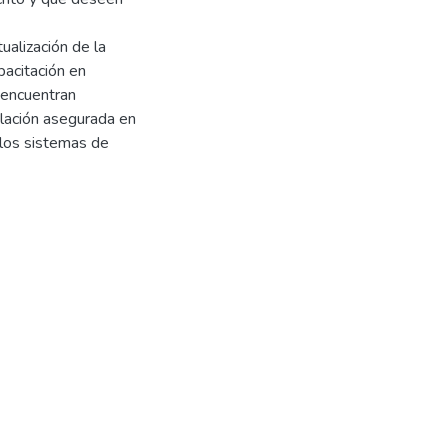
ualización de la
acitación en
 encuentran
blación asegurada en
 los sistemas de