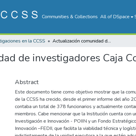
Communities & Collections
All of DSpace
tigaciones en la CCSS
Actualización comunidad de investigadores Caja Costarricense de Seguro Social
dad de investigadores Caja Co
Abstract
Este documento tiene como objetivo mostrar que la comu
de la CCSS ha crecido, desde el primer informe del año 
contaba un total de 378 funcionarios y actualmente con
miembros. Cabe mencionar que la Institución cuenta con un
Investigación e Innovación - POIIN y un Fondo Estratégico
Innovación –FEDII, que facilita la viabilidad técnica y logísti
indistintamente de la unidad ejecutora a la que estén ads