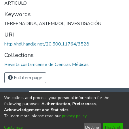
ARTICULO
Keywords
TERFENADINA
,
ASTEMIZOL
,
INVESTIGACIÓN
URI
http://hdl.handle.net/20.500.11764/3528
Collections
Revista costarricense de Ciencias Médicas
Full item page
We collect and process your personal information for the
following purposes:
Authentication, Preferences,
Acknowledgement and Statistics
.
To learn more, please read our
privacy policy
.
DSpace software
copyright © 2002-2026
LYRASIS
Cookie
Privacy
End User
Send
Customize
Decline
That's ok