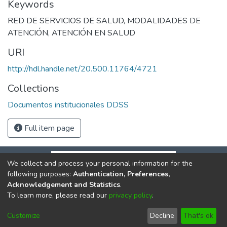
Keywords
RED DE SERVICIOS DE SALUD
,
MODALIDADES DE
ATENCIÓN
,
ATENCIÓN EN SALUD
URI
http://hdl.handle.net/20.500.11764/4721
Collections
Documentos institucionales DDSS
Full item page
We collect and process your personal information for the
following purposes:
Authentication, Preferences,
Acknowledgement and Statistics
.
To learn more, please read our
privacy policy
.
DSpace software
copyright © 2002-2026
LYRASIS
Cookie
Privacy
End User
Send
Customize
Decline
That's ok
settings
policy
Agreement
Feedback