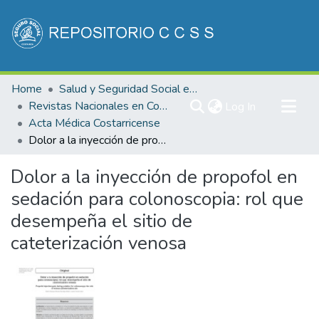
Communities & Collections
Home
Salud y Seguridad Social en Costa Rica
All of DSpace
Revistas Nacionales en Costa Rica
(current)
Log In
Acta Médica Costarricense
Statistics
Dolor a la inyección de propofol en sedación para colonoscopia: rol que desempeña el sitio de cateterización venosa
Dolor a la inyección de propofol en
sedación para colonoscopia: rol que
desempeña el sitio de
cateterización venosa