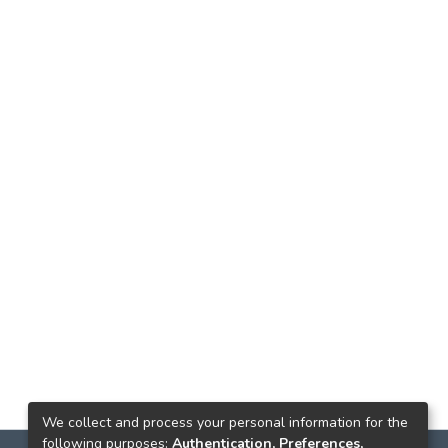
We collect and process your personal information for the
following purposes:
Authentication, Preferences,