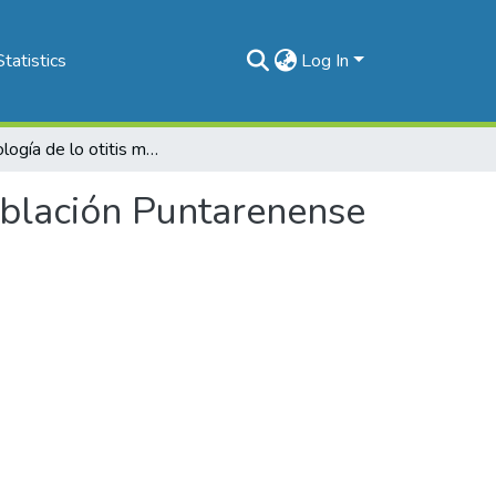
Statistics
Log In
Bacteriología de lo otitis media supurativo en la población Puntarenense
población Puntarenense