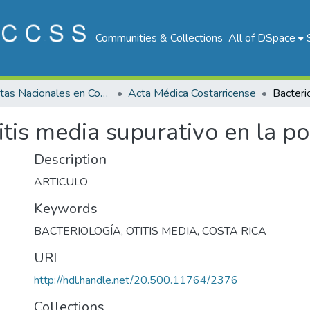
Communities & Collections
All of DSpace
Revistas Nacionales en Costa Rica
Acta Médica Costarricense
titis media supurativo en la 
Description
ARTICULO
Keywords
BACTERIOLOGÍA
,
OTITIS MEDIA
,
COSTA RICA
URI
http://hdl.handle.net/20.500.11764/2376
Collections