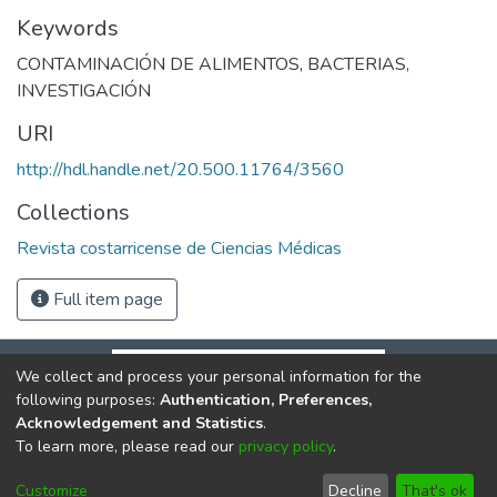
Keywords
CONTAMINACIÓN DE ALIMENTOS
,
BACTERIAS
,
INVESTIGACIÓN
URI
http://hdl.handle.net/20.500.11764/3560
Collections
Revista costarricense de Ciencias Médicas
Full item page
We collect and process your personal information for the
following purposes:
Authentication, Preferences,
Acknowledgement and Statistics
.
To learn more, please read our
privacy policy
.
DSpace software
copyright © 2002-2026
LYRASIS
Cookie
Privacy
End User
Send
Customize
Decline
That's ok