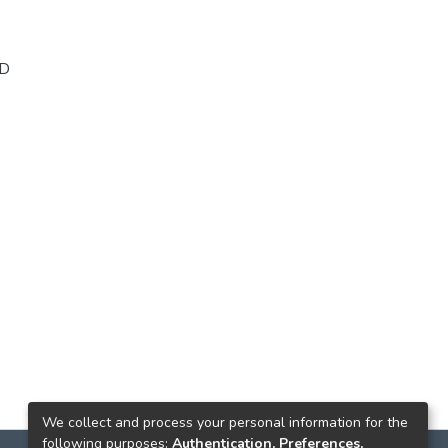
UD
We collect and process your personal information for the
following purposes:
Authentication, Preferences,