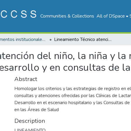
Communities & Collections
All of DSpace
Documentos institucionales DDSS
Lineamiento Técnico atención del niño, la niña y la madre en clínicas de lactancia materna y desarrollo y en consultas de lactancia materna
ención del niño, la niña y la
esarrollo y en consultas de l
Abstract
Homologar los criterios y las estrategias de registro en e
consultas y atenciones ofrecidas por las Clínicas de Lacta
Desarrollo en el escenario hospitalario y las Consultas d
en las Áreas de Salud
Description
LINEAMIENTO