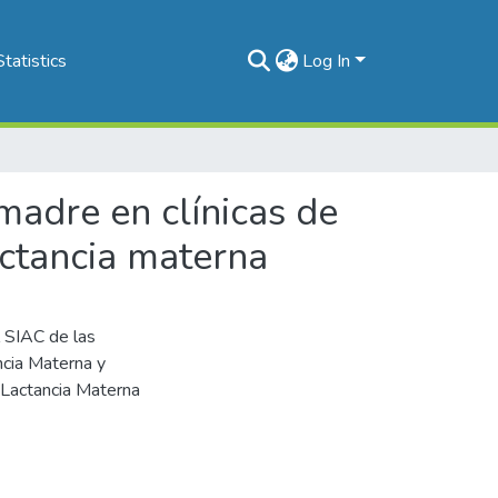
Statistics
Log In
 madre en clínicas de
actancia materna
l SIAC de las
ncia Materna y
e Lactancia Materna