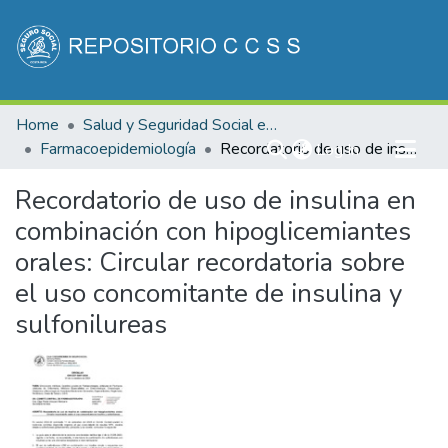
Communities & Collections
Home
Salud y Seguridad Social en Costa Rica
All of DSpace
Farmacoepidemiología
(current)
Recordatorio de uso de insulina en combinación con hipoglicemiantes orales: Circular recordatoria sobre el uso concomitante de insulina y sulfonilureas
Log In
Statistics
Recordatorio de uso de insulina en
combinación con hipoglicemiantes
orales: Circular recordatoria sobre
el uso concomitante de insulina y
sulfonilureas