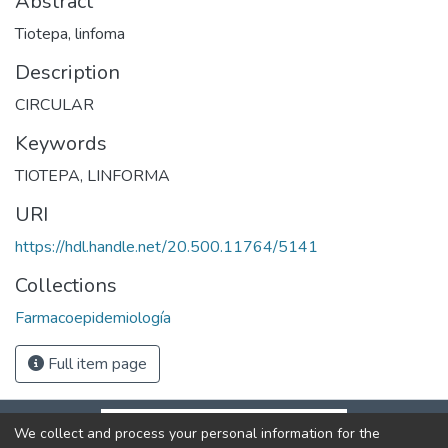
Abstract
Tiotepa, linfoma
Description
CIRCULAR
Keywords
TIOTEPA
,
LINFORMA
URI
https://hdl.handle.net/20.500.11764/5141
Collections
Farmacoepidemiología
Full item page
We collect and process your personal information for the