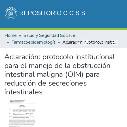
Communities & Collections
Home
Salud y Seguridad Social en Costa Rica
All of DSpace
Farmacoepidemiología
(current)
Aclaración: protocolo institucional para el manejo de la obstrucción intestinal maligna (OIM) para reducción de secreciones intestinales
Log In
Statistics
Aclaración: protocolo institucional
para el manejo de la obstrucción
intestinal maligna (OIM) para
reducción de secreciones
intestinales