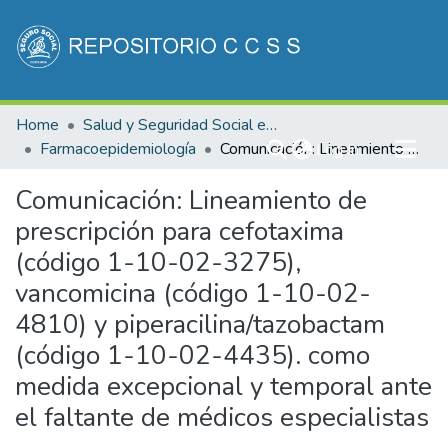
Communities & Collections
Home
Salud y Seguridad Social en Costa Rica
All of DSpace
Farmacoepidemiología
(current)
Comunicación: Lineamiento de prescripción para cefotaxima (código 1-10-02-3275), vancomicina (código 1-10-02-4810) y piperacilina/tazobactam (código 1-10-02-4435). como medida excepcional y temporal ante el faltante de médicos especialistas
Log In
Statistics
Comunicación: Lineamiento de
prescripción para cefotaxima
(código 1-10-02-3275),
vancomicina (código 1-10-02-
4810) y piperacilina/tazobactam
(código 1-10-02-4435). como
medida excepcional y temporal ante
el faltante de médicos especialistas