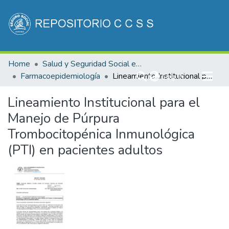
Communities & Collections
Home
Salud y Seguridad Social en Costa Rica
All of DSpace
Farmacoepidemiología
(current)
Lineamiento Institucional para el Manejo de Púrpura Trombocitopénica Inmunológica (PTI) en pacientes adultos
Log In
Statistics
Lineamiento Institucional para el
Manejo de Púrpura
Trombocitopénica Inmunológica
(PTI) en pacientes adultos