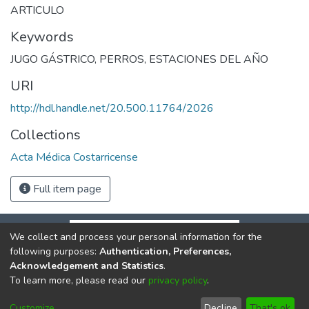
ARTICULO
Keywords
JUGO GÁSTRICO
,
PERROS
,
ESTACIONES DEL AÑO
URI
http://hdl.handle.net/20.500.11764/2026
Collections
Acta Médica Costarricense
Full item page
We collect and process your personal information for the
following purposes:
Authentication, Preferences,
Acknowledgement and Statistics
.
To learn more, please read our
privacy policy
.
DSpace software
copyright © 2002-2026
LYRASIS
Cookie
Privacy
End User
Send
Customize
Decline
That's ok