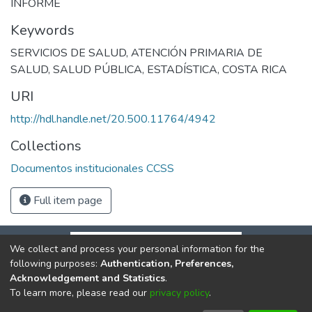
INFORME
Keywords
SERVICIOS DE SALUD
,
ATENCIÓN PRIMARIA DE
SALUD
,
SALUD PÚBLICA
,
ESTADÍSTICA
,
COSTA RICA
URI
http://hdl.handle.net/20.500.11764/4942
Collections
Documentos institucionales CCSS
Full item page
We collect and process your personal information for the
following purposes:
Authentication, Preferences,
Acknowledgement and Statistics
.
To learn more, please read our
privacy policy
.
DSpace software
copyright © 2002-2026
LYRASIS